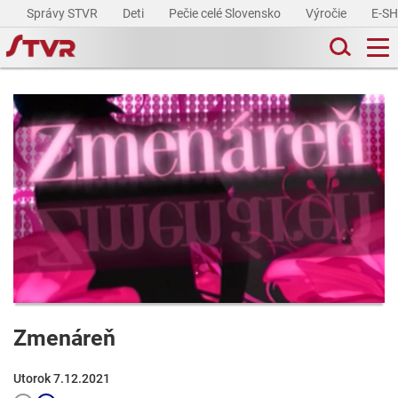
Správy STVR
Deti
Pečie celé Slovensko
Výročie
E-S
Zmenáreň
Utorok 7.12.2021