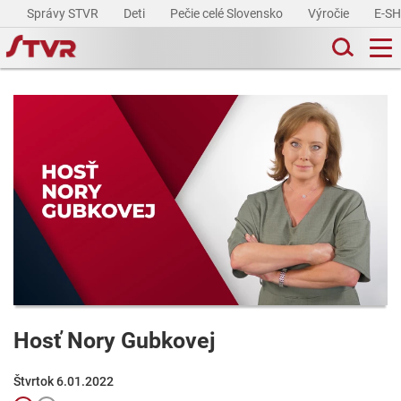
Správy STVR
Deti
Pečie celé Slovensko
Výročie
E-S
Hosť Nory Gubkovej
Štvrtok 6.01.2022