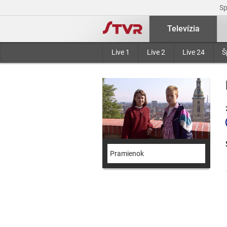
S
Televízia
Live 1
Live 2
Live 24
Š
Pramienok