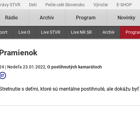
právy STVR
Deti
Pečie celé Slovensko
Výročie
E-SHOP
Rádio
Archív
Program
Novinky
port
Live O
Live STVR
Live NR SR
Archív
Progr
Pramienok
24 | Nedeľa 23.01.2022,
O postihnutých kamarátoch
Stretnutie s deťmi, ktoré sú mentálne postihnuté, ale dokážu b