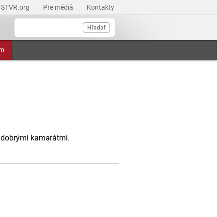
STVR.org
Pre médiá
Kontakty
Hľadať
am
yť dobrými kamarátmi.