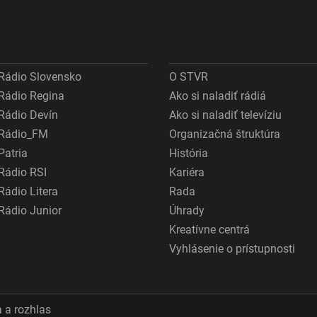
Rádio Slovensko
O STVR
Rádio Regina
Ako si naladiť rádiá
Rádio Devín
Ako si naladiť televíziu
Rádio_FM
Organizačná štruktúra
Patria
História
Rádio RSI
Kariéra
Rádio Litera
Rada
Rádio Junior
Úhrady
Kreatívne centrá
Vyhlásenie o prístupnosti
 a rozhlas