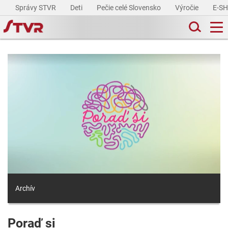
Správy STVR
Deti
Pečie celé Slovensko
Výročie
E-S
Archív
Poraď si