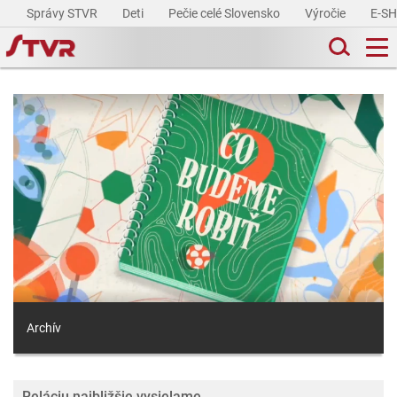
Správy STVR
Deti
Pečie celé Slovensko
Výročie
E-S
Archív
Reláciu najbližšie vysielame