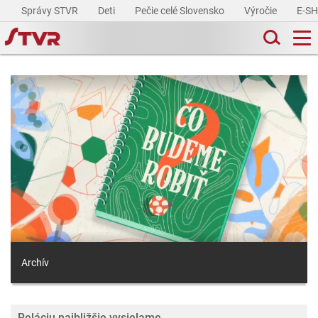
Správy STVR
Deti
Pečie celé Slovensko
Výročie
E-S
Archív
Reláciu najbližšie vysielame