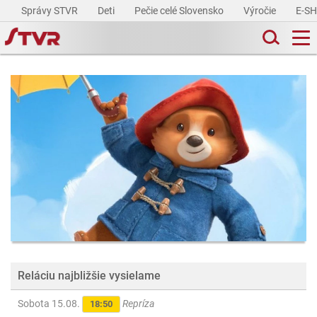
Správy STVR
Deti
Pečie celé Slovensko
Výročie
E-S
Reláciu najbližšie vysielame
Sobota 15.08.
Repríza
18:50