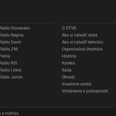
Rádio Slovensko
O STVR
Rádio Regina
Ako si naladiť rádiá
Rádio Devín
Ako si naladiť televíziu
Rádio_FM
Organizačná štruktúra
Patria
História
Rádio RSI
Kariéra
Rádio Litera
Rada
Rádio Junior
Úhrady
Kreatívne centrá
Vyhlásenie o prístupnosti
 a rozhlas