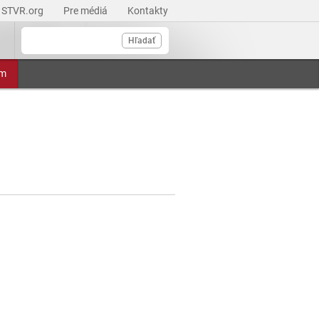
STVR.org
Pre médiá
Kontakty
Hľadať
am