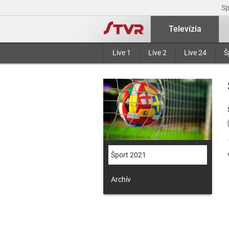
S
Televízia
Live 1
Live 2
Live 24
Š
Šport 2021
Archív