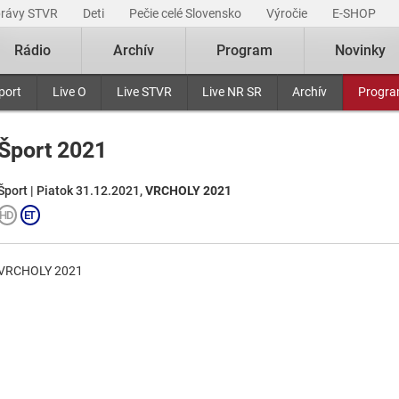
právy STVR
Deti
Pečie celé Slovensko
Výročie
E-SHOP
Rádio
Archív
Program
Novinky
port
Live O
Live STVR
Live NR SR
Archív
Progr
Šport 2021
Šport | Piatok 31.12.2021,
VRCHOLY 2021
VRCHOLY 2021