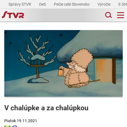
Správy STVR
Deti
Pečie celé Slovensko
Výročie
E-S
V chalúpke a za chalúpkou
Piatok 19.11.2021