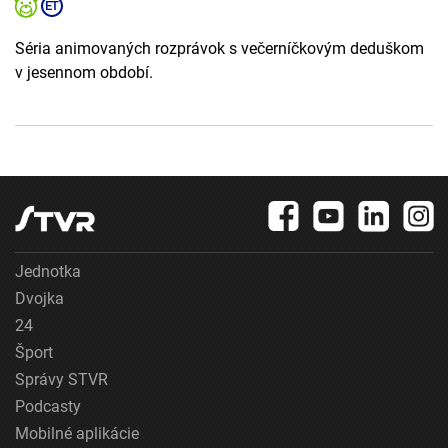
Séria animovaných rozprávok s večerníčkovým deduškom
v jesennom období.
Jednotka
Dvojka
24
Šport
Správy STVR
Podcasty
Mobilné aplikácie