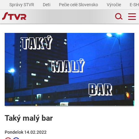
Správy STVR
Deti
Pečie celé Slovensko
Výročie
E-S
Taký malý bar
Pondelok 14.02.2022