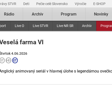
právy STVR
Deti
Pečie celé Slovensko
Výročie
E-SHOP
Rádio
Archív
Program
Novinky
port
Live O
Live STVR
Live NR SR
Archív
Progr
Veselá farma VI
Štvrtok 4.06.2026
Anglický animovaný seriál v hlavnej úlohe s legendárnou ovečk