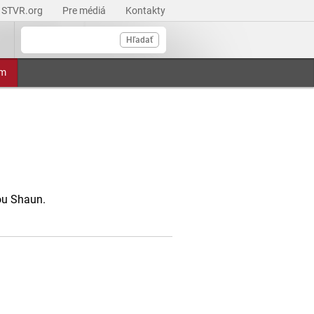
STVR.org
Pre médiá
Kontakty
Hľadať
am
ou Shaun.