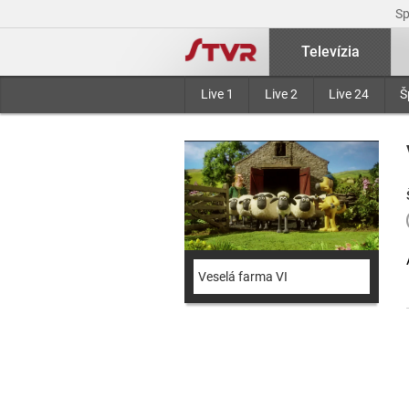
S
Televízia
Live 1
Live 2
Live 24
Š
Veselá farma VI