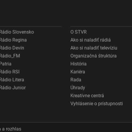
Rádio Slovensko
O STVR
Rádio Regina
Ako si naladiť rádiá
Rádio Devín
Ako si naladiť televíziu
Rádio_FM
Organizačná štruktúra
Patria
História
Rádio RSI
Kariéra
Rádio Litera
Rada
Rádio Junior
Úhrady
Kreatívne centrá
Vyhlásenie o prístupnosti
 a rozhlas