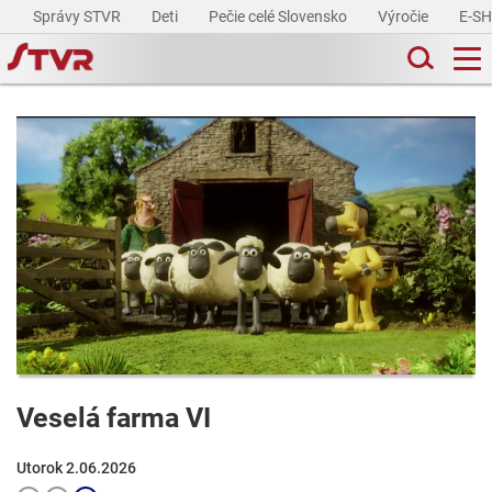
Správy STVR
Deti
Pečie celé Slovensko
Výročie
E-S
Veselá farma VI
Utorok 2.06.2026