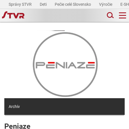
Správy STVR
Deti
Pečie celé Slovensko
Výročie
E-S
Archív
Peniaze