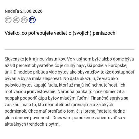
Nedeľa 21.06.2026
Všetko, čo potrebujete vedieť o (svojich) peniazoch.
Slovensko je krajinou vlastníkov. Vo vlastnom byte alebo dome býva
až 93 percent obyvateľov, čo je druhý najvyšší podiel v Európskej
únii. Dlhodobo pribúda viac bytov ako obyvateľov, takže dostupnosť
bývania by sa mala zlepšovať. No dáta ukazujú, že viac ako
polovicu bytov kupujú ľudia, ktorí už majú inú nehnuteľnosť. Ich
motiváciou je investovanie. Národná banka to chce obmedziť a
naopak podporiť kúpu bytov mladými ľuďmi. Finančná správa sa
zas zaujíma o to, kto nehnuteľnosti prenajíma a za akých
podmienok. Chce mať prehľad o tom, či si prenajímatelia riadne
plnia daňové povinnosti. Dnes vám pomôžeme zorientovať sa v
aktuálnych trendoch s bytmi.