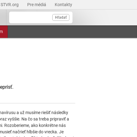
STVR.org
Pre médiá
Kontakty
Hľadať
am
eprísť.
avírusu a už musíme riešiť následky
oraz vyššie. Na čo sa treba pripraviť a
mi. Rozoberieme, ako konkrétne nás
usieť načrieť hlbšie do vrecka. Je