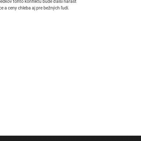
edkov tohto konfliktu bude ďalší nárast
ce a ceny chleba aj pre bežných ľudí.