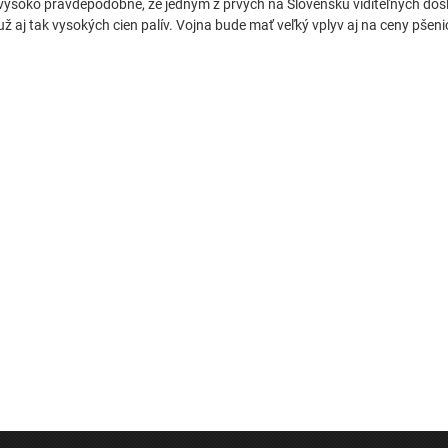
vysoko pravdepodobné, že jedným z prvých na Slovensku viditeľných dôsl
už aj tak vysokých cien palív. Vojna bude mať veľký vplyv aj na ceny pšeni