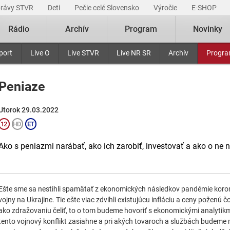
právy STVR
Deti
Pečie celé Slovensko
Výročie
E-SHOP
Rádio
Archív
Program
Novinky
port
Live O
Live STVR
Live NR SR
Archív
Progr
Peniaze
Utorok 29.03.2022
Ako s peniazmi narábať, ako ich zarobiť, investovať a ako o ne n
Ešte sme sa nestihli spamätať z ekonomických následkov pandémie koron
vojny na Ukrajine. Tie ešte viac zdvihli existujúcu infláciu a ceny poženú č
ako zdražovaniu čeliť, to o tom budeme hovoriť s ekonomickými analytik
tento vojnový konflikt zasiahne a pri akých tovaroch a službách budeme m