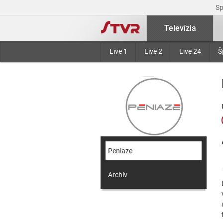
S
Televízia
Live 1
Live 2
Live 24
Š
Peniaze
Archív