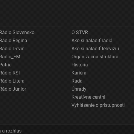
Rádio Slovensko
O STVR
Rádio Regina
Ako si naladiť rádiá
Rádio Devín
Ako si naladiť televíziu
Rádio_FM
Organizačná štruktúra
Patria
História
Rádio RSI
Kariéra
Rádio Litera
Rada
Rádio Junior
Úhrady
Kreatívne centrá
Vyhlásenie o prístupnosti
 a rozhlas