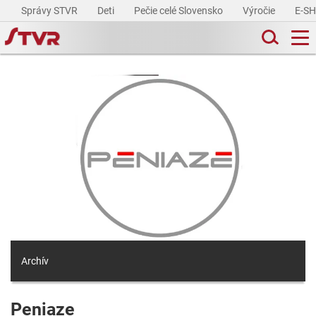
Správy STVR
Deti
Pečie celé Slovensko
Výročie
E-S
Archív
Peniaze