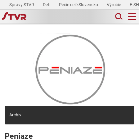
Správy STVR
Deti
Pečie celé Slovensko
Výročie
E-S
Archív
Peniaze