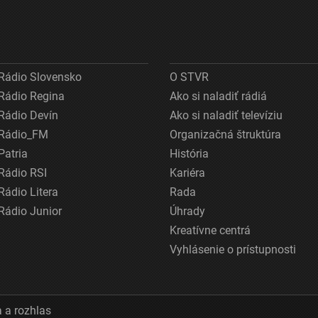
Rádio Slovensko
O STVR
Rádio Regina
Ako si naladiť rádiá
Rádio Devín
Ako si naladiť televíziu
Rádio_FM
Organizačná štruktúra
Patria
História
Rádio RSI
Kariéra
Rádio Litera
Rada
Rádio Junior
Úhrady
Kreatívne centrá
Vyhlásenie o prístupnosti
 a rozhlas