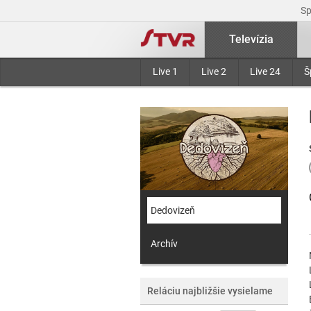
S
Televízia
Live 1
Live 2
Live 24
Š
Dedovizeň
Archív
Reláciu najbližšie vysielame