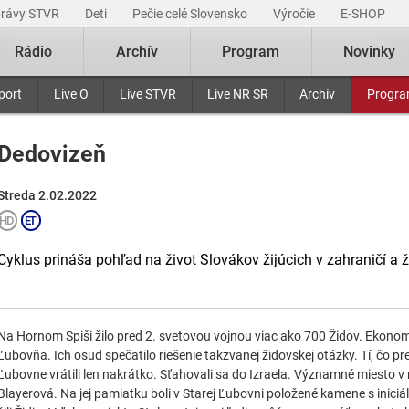
právy STVR
Deti
Pečie celé Slovensko
Výročie
E-SHOP
Rádio
Archív
Program
Novinky
port
Live O
Live STVR
Live NR SR
Archív
Progr
Dedovizeň
Streda 2.02.2022
Cyklus prináša pohľad na život Slovákov žijúcich v zahraničí a 
Na Hornom Spiši žilo pred 2. svetovou vojnou viac ako 700 Židov. Ekonomi
Ľubovňa. Ich osud spečatilo riešenie takzvanej židovskej otázky. Tí, čo pre
Ľubovne vrátili len nakrátko. Sťahovali sa do Izraela. Významné miesto v
Blayerová. Na jej pamiatku boli v Starej Ľubovni položené kamene s iniciá