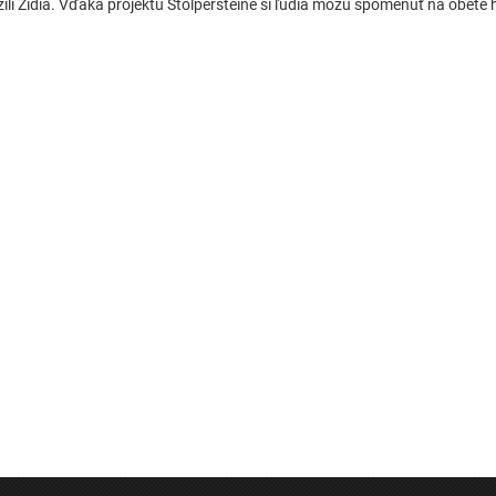
žili Židia. Vďaka projektu Stolpersteine si ľudia môžu spomenúť na obete 