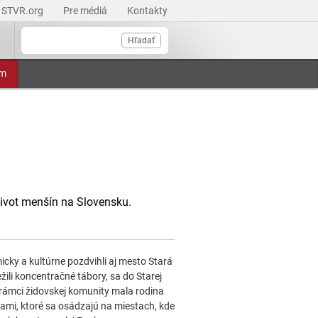
STVR.org
Pre médiá
Kontakty
Hľadať
am
život menšín na Slovensku.
cky a kultúrne pozdvihli aj mesto Stará
žili koncentračné tábory, sa do Starej
 rámci židovskej komunity mala rodina
lami, ktoré sa osádzajú na miestach, kde