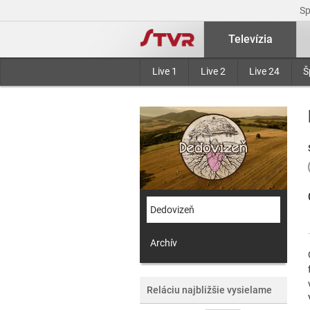
S
Televízia
Live 1
Live 2
Live 24
Š
Dedovizeň
Archív
Reláciu najbližšie vysielame