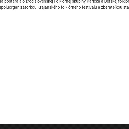
sa postarala o zrod slovenskej Folklórnej skupiny Karička a Detskej folkl
spoluorganizátorkou Krajanského folklórneho festivalu a zberateľkou sta