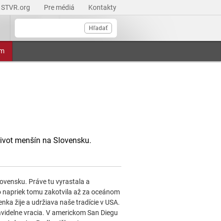
STVR.org
Pre médiá
Kontakty
Hľadať
am
život menšín na Slovensku.
ovensku. Práve tu vyrastala a
o napriek tomu zakotvila až za oceánom
ka žije a udržiava naše tradície v USA.
ravidelne vracia. V americkom San Diegu