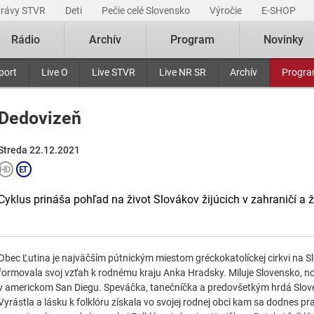
právy STVR
Deti
Pečie celé Slovensko
Výročie
E-SHOP
Rádio
Archív
Program
Novinky
port
Live O
Live STVR
Live NR SR
Archív
Progr
Dedovizeň
Streda 22.12.2021
Cyklus prináša pohľad na život Slovákov žijúcich v zahraničí a 
Obec Ľutina je najväčším pútnickým miestom gréckokatolíckej cirkvi na Sl
formovala svoj vzťah k rodnému kraju Anka Hradsky. Miluje Slovensko, n
v americkom San Diegu. Speváčka, tanečníčka a predovšetkým hrdá Sloven
Vyrástla a lásku k folklóru získala vo svojej rodnej obci kam sa dodnes p