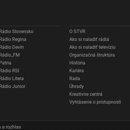
Rádio Slovensko
O STVR
Rádio Regina
Ako si naladiť rádiá
Rádio Devín
Ako si naladiť televíziu
Rádio_FM
Organizačná štruktúra
Patria
História
Rádio RSI
Kariéra
Rádio Litera
Rada
Rádio Junior
Úhrady
Kreatívne centrá
Vyhlásenie o prístupnosti
 a rozhlas