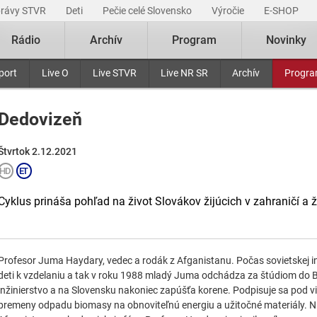
právy STVR
Deti
Pečie celé Slovensko
Výročie
E-SHOP
Rádio
Archív
Program
Novinky
port
Live O
Live STVR
Live NR SR
Archív
Progr
Dedovizeň
Štvrtok 2.12.2021
Cyklus prináša pohľad na život Slovákov žijúcich v zahraničí a 
Profesor Juma Haydary, vedec a rodák z Afganistanu. Počas sovietskej in
deti k vzdelaniu a tak v roku 1988 mladý Juma odchádza za štúdiom do B
inžinierstvo a na Slovensku nakoniec zapúšťa korene. Podpisuje sa pod 
premeny odpadu biomasy na obnoviteľnú energiu a užitočné materiály. Ni