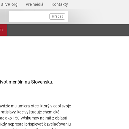
STVR.org
Pre médiá
Kontakty
Hľadať
am
život menšín na Slovensku.
vázie mu umiera otec, ktorý viedol svoje
ratislavy, kde vyštuduje chemické
viac ako 150 Výskumov najmä z oblasti
kdy neprestal prispievať k zveľaďovaniu