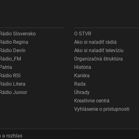
Rádio Slovensko
O STVR
Rádio Regina
Ako si naladiť rádiá
Rádio Devín
Ako si naladiť televíziu
Rádio_FM
Organizačná štruktúra
Patria
História
Rádio RSI
Kariéra
Rádio Litera
Rada
Rádio Junior
Úhrady
Kreatívne centrá
Vyhlásenie o prístupnosti
 a rozhlas