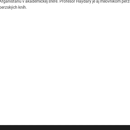
Afganistanu v akademickej sfére. Profesor Haydary je aj milovníkom perz
perzských kníh.