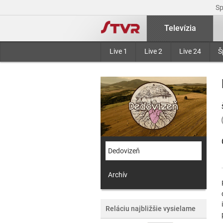
S
Televízia
Live 1
Live 2
Live 24
Š
Dedovizeň
Archív
Reláciu najbližšie vysielame