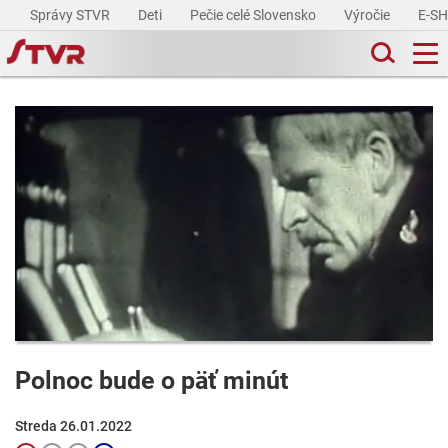
Správy STVR
Deti
Pečie celé Slovensko
Výročie
E-S
Polnoc bude o päť minút
Streda 26.01.2022