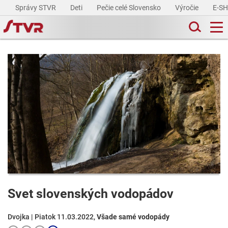
Správy STVR
Deti
Pečie celé Slovensko
Výročie
E-S
Svet slovenských vodopádov
Dvojka | Piatok 11.03.2022,
Všade samé vodopády