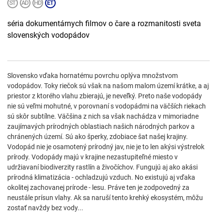
séria dokumentárnych filmov o čare a rozmanitosti sveta
slovenských vodopádov
Slovensko vďaka hornatému povrchu oplýva množstvom
vodopádov. Toky riečok sú však na našom malom území krátke, a aj
priestor z ktorého vlahu zbierajú, je neveľký. Preto naše vodopády
nie sú veľmi mohutné, v porovnaní s vodopádmi na väčších riekach
sú skôr subtílne. Väčšina z nich sa však nachádza v mimoriadne
zaujímavých prírodných oblastiach našich národných parkov a
chránených území. Sú ako šperky, zdobiace šat našej krajiny.
Vodopád nie je osamotený prírodný jav, nie je to len akýsi výstrelok
prírody. Vodopády majú v krajine nezastupiteľné miesto v
udržiavaní biodiverzity rastlín a živočíchov. Fungujú aj ako akási
prírodná klimatizácia - ochladzujú vzduch. No existujú aj vďaka
okolitej zachovanej prírode - lesu. Práve ten je zodpovedný za
neustále prísun vlahy. Ak sa naruší tento krehký ekosystém, môžu
zostať navždy bez vody...