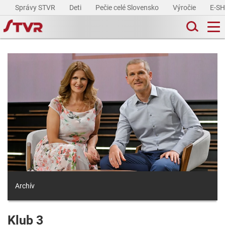
Správy STVR
Deti
Pečie celé Slovensko
Výročie
E-S
Archív
Klub 3