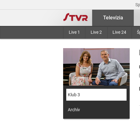
S
Televízia
Live 1
Live 2
Live 24
Š
Klub 3
Archív