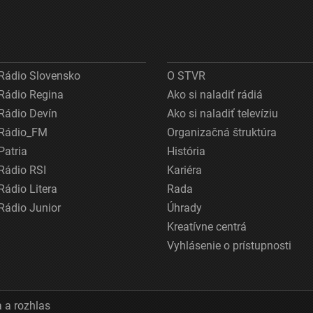
Rádio Slovensko
O STVR
Rádio Regina
Ako si naladiť rádiá
Rádio Devín
Ako si naladiť televíziu
Rádio_FM
Organizačná štruktúra
Patria
História
Rádio RSI
Kariéra
Rádio Litera
Rada
Rádio Junior
Úhrady
Kreatívne centrá
Vyhlásenie o prístupnosti
 a rozhlas