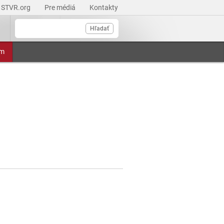
STVR.org
Pre médiá
Kontakty
Hľadať
am