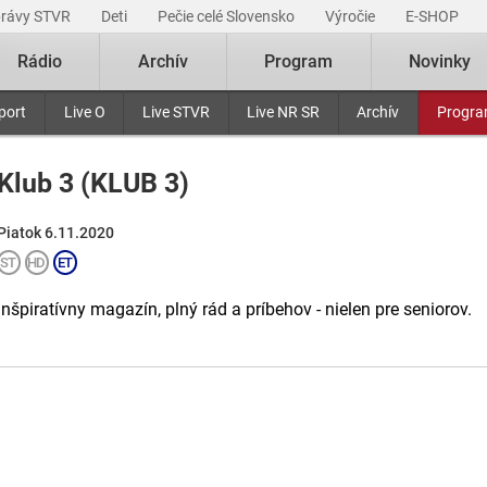
právy STVR
Deti
Pečie celé Slovensko
Výročie
E-SHOP
Rádio
Archív
Program
Novinky
port
Live O
Live STVR
Live NR SR
Archív
Progr
Klub 3 (KLUB 3)
Piatok 6.11.2020
Inšpiratívny magazín, plný rád a príbehov - nielen pre seniorov.