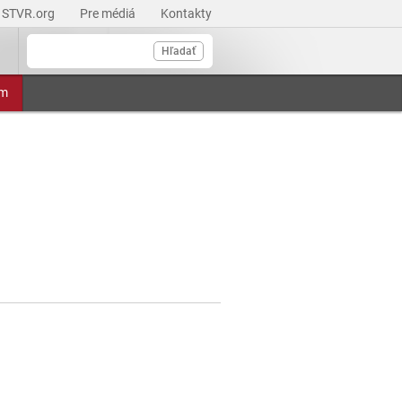
STVR.org
Pre médiá
Kontakty
Hľadať
am