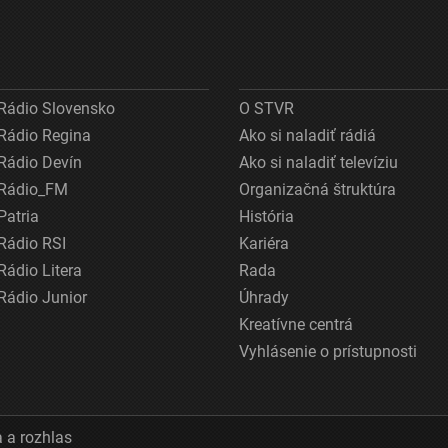
Rádio Slovensko
O STVR
Rádio Regina
Ako si naladiť rádiá
Rádio Devín
Ako si naladiť televíziu
Rádio_FM
Organizačná štruktúra
Patria
História
Rádio RSI
Kariéra
Rádio Litera
Rada
Rádio Junior
Úhrady
Kreatívne centrá
Vyhlásenie o prístupnosti
 a rozhlas