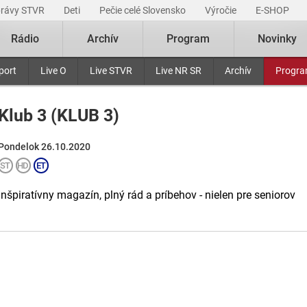
právy STVR
Deti
Pečie celé Slovensko
Výročie
E-SHOP
Rádio
Archív
Program
Novinky
port
Live O
Live STVR
Live NR SR
Archív
Progr
Klub 3 (KLUB 3)
Pondelok 26.10.2020
Inšpiratívny magazín, plný rád a príbehov - nielen pre seniorov