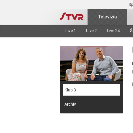
S
Televízia
Live 1
Live 2
Live 24
Š
Klub 3
Archív