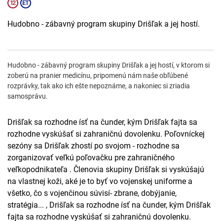
Hudobno - zábavný program skupiny Drišľak a jej hostí.
Hudobno - zábavný program skupiny Drišľak a jej hostí, v ktorom si
zoberú na pranier medicínu, pripomenú nám naše obľúbené
rozprávky, tak ako ich ešte nepoznáme, a nakoniec si zriadia
samosprávu.
Drišľak sa rozhodne ísť na čunder, kým Drišľak fajta sa
rozhodne vyskúšať si zahraničnú dovolenku. Poľovníckej
sezóny sa Drišľak zhostí po svojom - rozhodne sa
zorganizovať veľkú poľovačku pre zahraničného
veľkopodnikateľa . Členovia skupiny Drišľak si vyskúšajú
na vlastnej koži, aké je to byť vo vojenskej uniforme a
všetko, čo s vojenčinou súvisí- zbrane, dobýjanie,
stratégia... , Drišľak sa rozhodne ísť na čunder, kým Drišľak
fajta sa rozhodne vyskúšať si zahraničnú dovolenku.