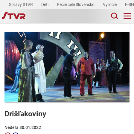
Správy STVR
Deti
Pečie celé Slovensko
Výročie
E-S
Drišľakoviny
Nedeľa 30.01.2022