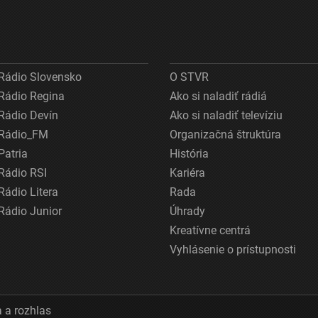
Rádio Slovensko
O STVR
Rádio Regina
Ako si naladiť rádiá
Rádio Devín
Ako si naladiť televíziu
Rádio_FM
Organizačná štruktúra
Patria
História
Rádio RSI
Kariéra
Rádio Litera
Rada
Rádio Junior
Úhrady
Kreatívne centrá
Vyhlásenie o prístupnosti
 a rozhlas