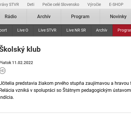
právy STVR
Deti
Pečie celé Slovensko
Výročie
E-SHOP
Rádio
Archív
Program
Novinky
port
Live O
Live STVR
Live NR SR
Archív
Progr
Školský klub
Piatok 11.02.2022
Učitelia predstavia žiakom prvého stupňa zaujímavou a hravou f
Relácia vzniká v spolupráci so Štátnym pedagogickým ústavom
Indícia.