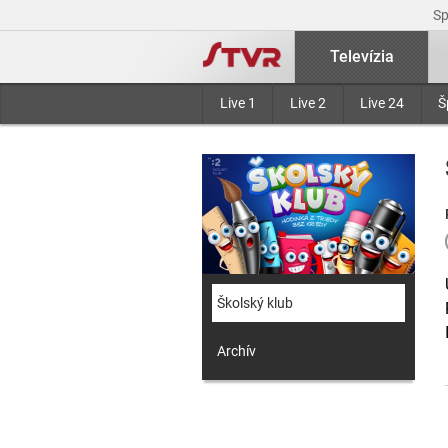
S
Televízia
Live 1
Live 2
Live 24
Š
Školský klub
Archív