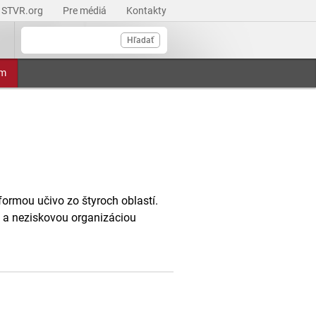
STVR.org
Pre médiá
Kontakty
Hľadať
am
ormou učivo zo štyroch oblastí.
 a neziskovou organizáciou