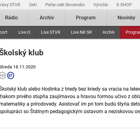
právy STVR
Deti
Pečie celé Slovensko
Výročie
E-SHOP
Rádio
Archív
Program
Novinky
port
Live O
Live STVR
Live NR SR
Archív
Progr
Školský klub
Streda 18.11.2020
Školský klub alebo Hodinka z triedy bez kriedy sa vracia na tele
žiakom prvého stupňa zaujímavou a hravou formou učivo z oblast
matematiky a prírodovedy. Asistovať im pri tom budú štyria dets
spolupráci so Štátnym pedagogickým ústavom a neziskovou org