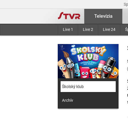
S
Televízia
Live 1
Live 2
Live 24
Š
Školský klub
Archív