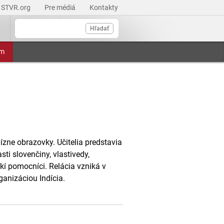
STVR.org
Pre médiá
Kontakty
Hľadať
am
vízne obrazovky. Učitelia predstavia
i slovenčiny, vlastivedy,
kí pomocníci. Relácia vzniká v
anizáciou Indícia.