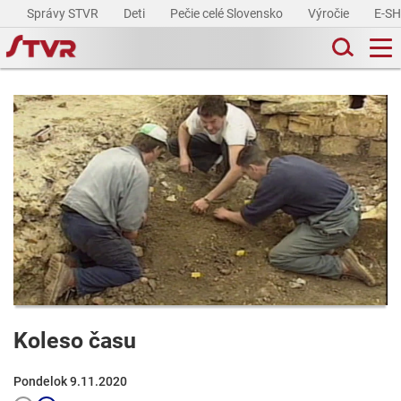
Správy STVR
Deti
Pečie celé Slovensko
Výročie
E-S
Koleso času
Pondelok 9.11.2020