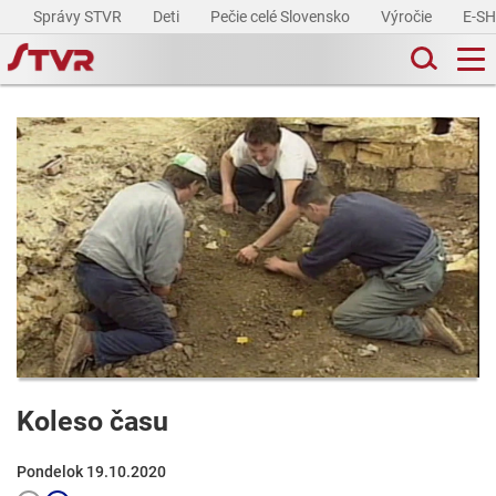
Správy STVR
Deti
Pečie celé Slovensko
Výročie
E-S
Koleso času
Pondelok 19.10.2020