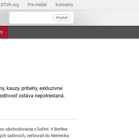
STVR.org
Pre médiá
Kontakty
Hľadať
am
y, kauzy, príbehy, exkluzívne
odlivosť ostáva nepotrestaná.
u obchodovania s ľuďmi. V Berlíne
kých salónoch, verbovali do Nemecka