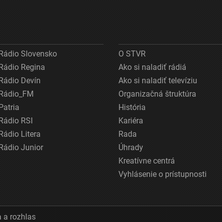
Rádio Slovensko
O STVR
Rádio Regina
Ako si naladiť rádiá
Rádio Devín
Ako si naladiť televíziu
Rádio_FM
Organizačná štruktúra
Patria
História
Rádio RSI
Kariéra
Rádio Litera
Rada
Rádio Junior
Úhrady
Kreatívne centrá
Vyhlásenie o prístupnosti
 a rozhlas