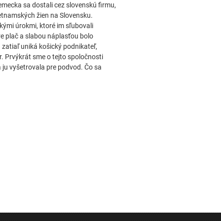
emecka sa dostali cez slovenskú firmu,
ietnamských žien na Slovensku.
ými úrokmi, ktoré im sľubovali
re plač a slabou náplasťou bolo
atiaľ uniká košický podnikateľ,
r. Prvýkrát sme o tejto spoločnosti
a ju vyšetrovala pre podvod. Čo sa