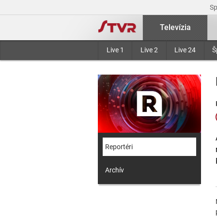
S
Televízia
Live 1
Live 2
Live 24
Š
Reportéri
Archív