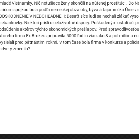
mladé Vietnamky. Nič netušiace ženy skončili na nútenej prostitúcii. Do N
pričom spojkou bola podľa nemeckej obžaloby, bývalá tajomníčka Únie v
ODŠKODNENIE V NEDOHĽADNE II: Desaťtisíce ľudí sa nechali zlákať vysok
nebankovky. Niektorí prišli o celoživotné úspory. Poškodeným ostali oči p
odsúdenie aktérov týchto ekonomických prešľapov. Pred spravodlivosťou z
ktorého firma Ex Brokers pripravila 5000 ľudí o viac ako 8 a pol milióna eu
vysielali pred pätnástimi rokmi. V tom čase bola firma v konkurze a políci
odvety zmenilo?