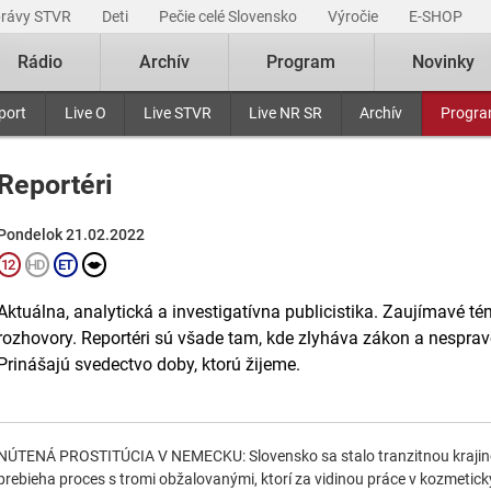
právy STVR
Deti
Pečie celé Slovensko
Výročie
E-SHOP
Rádio
Archív
Program
Novinky
port
Live O
Live STVR
Live NR SR
Archív
Progr
Reportéri
Pondelok 21.02.2022
Aktuálna, analytická a investigatívna publicistika. Zaujímavé tém
rozhovory. Reportéri sú všade tam, kde zlyháva zákon a nesprav
Prinášajú svedectvo doby, ktorú žijeme.
NÚTENÁ PROSTITÚCIA V NEMECKU: Slovensko sa stalo tranzitnou krajino
prebieha proces s tromi obžalovanými, ktorí za vidinou práce v kozmetic