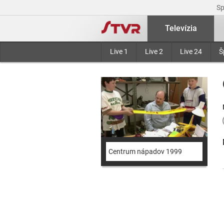
S
Televízia
Live 1
Live 2
Live 24
Š
Centrum nápadov 1999