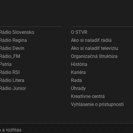
Rádio Slovensko
O STVR
Rádio Regina
Ako si naladiť rádiá
Rádio Devín
Ako si naladiť televíziu
Rádio_FM
Organizačná štruktúra
Patria
História
Rádio RSI
Kariéra
Rádio Litera
Rada
Rádio Junior
Úhrady
Kreatívne centrá
Vyhlásenie o prístupnosti
 a rozhlas