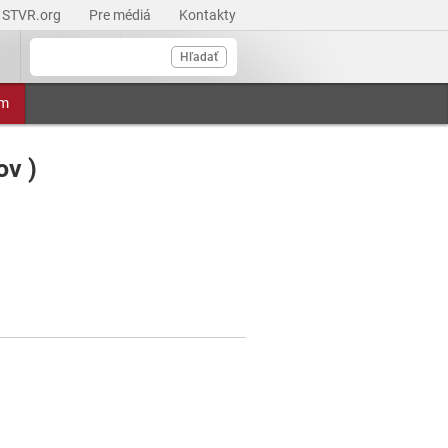
STVR.org
Pre médiá
Kontakty
Hľadať
am
v )