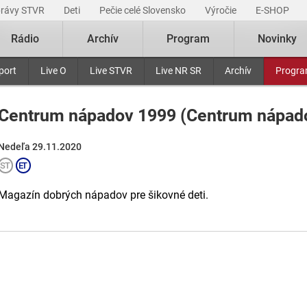
právy STVR
Deti
Pečie celé Slovensko
Výročie
E-SHOP
Rádio
Archív
Program
Novinky
port
Live O
Live STVR
Live NR SR
Archív
Progr
Centrum nápadov 1999 (Centrum nápado
Nedeľa 29.11.2020
Magazín dobrých nápadov pre šikovné deti.