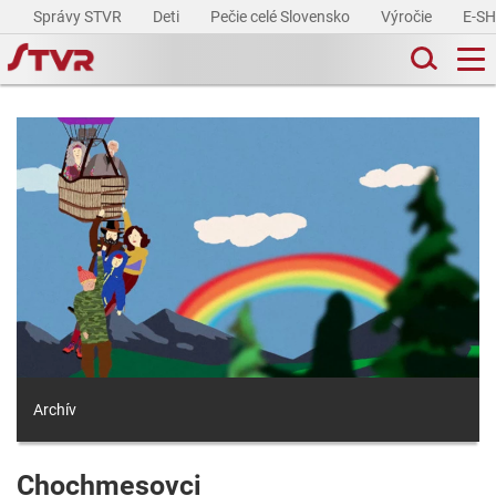
Správy STVR
Deti
Pečie celé Slovensko
Výročie
E-S
Archív
Chochmesovci