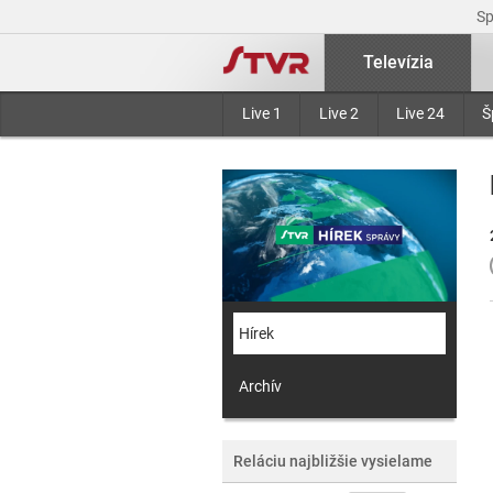
S
Televízia
Live 1
Live 2
Live 24
Š
Hírek
Archív
Reláciu najbližšie vysielame