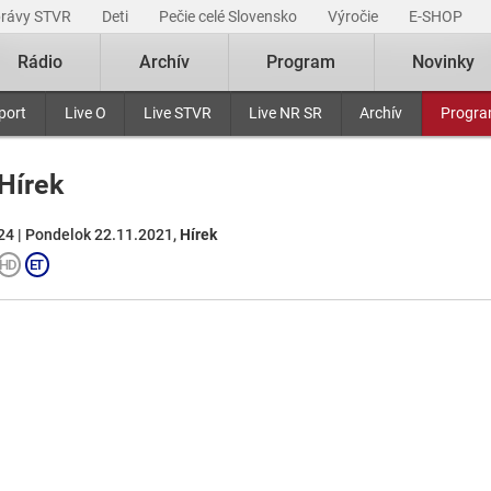
právy STVR
Deti
Pečie celé Slovensko
Výročie
E-SHOP
Rádio
Archív
Program
Novinky
port
Live O
Live STVR
Live NR SR
Archív
Progr
Hírek
24 | Pondelok 22.11.2021,
Hírek