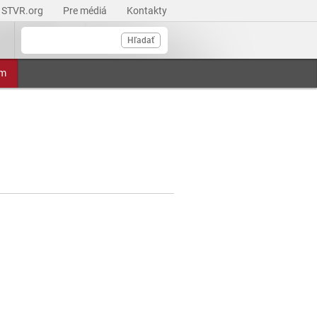
STVR.org
Pre médiá
Kontakty
Hľadať
am