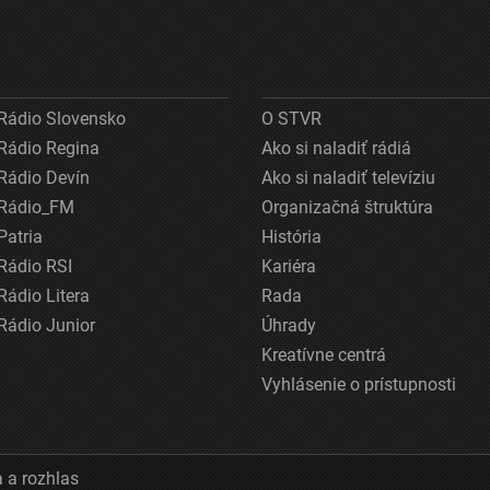
Rádio Slovensko
O STVR
Rádio Regina
Ako si naladiť rádiá
Rádio Devín
Ako si naladiť televíziu
Rádio_FM
Organizačná štruktúra
Patria
História
Rádio RSI
Kariéra
Rádio Litera
Rada
Rádio Junior
Úhrady
Kreatívne centrá
Vyhlásenie o prístupnosti
 a rozhlas