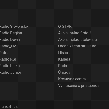
Rádio Slovensko
O STVR
Rádio Regina
Ako si naladiť rádiá
Rádio Devín
Ako si naladiť televíziu
Rádio_FM
Organizačná štruktúra
Patria
História
Rádio RSI
Kariéra
Rádio Litera
Rada
Rádio Junior
Úhrady
Kreatívne centrá
Vyhlásenie o prístupnosti
 a rozhlas