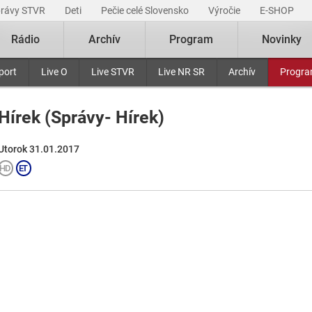
právy STVR
Deti
Pečie celé Slovensko
Výročie
E-SHOP
Rádio
Archív
Program
Novinky
port
Live O
Live STVR
Live NR SR
Archív
Progr
Hírek (Správy- Hírek)
Utorok 31.01.2017