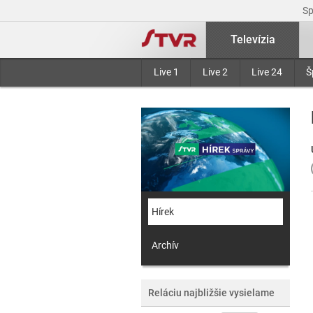
S
Televízia
Live 1
Live 2
Live 24
Š
Hírek
Archív
Reláciu najbližšie vysielame