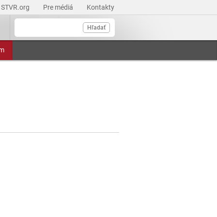
STVR.org
Pre médiá
Kontakty
Hľadať
am