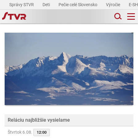
Správy STVR
Deti
Pečie celé Slovensko
Výročie
E-S
Reláciu najbližšie vysielame
Štvrtok 6.08.
12:00