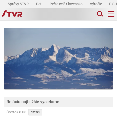
Správy STVR
Deti
Pečie celé Slovensko
Výročie
E-S
Reláciu najbližšie vysielame
Štvrtok 6.08.
12:00