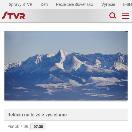
Správy STVR
Deti
Pečie celé Slovensko
Výročie
E-S
Reláciu najbližšie vysielame
Piatok 7.08.
07:30