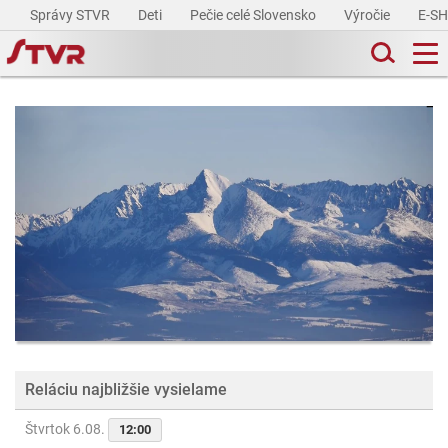
Správy STVR
Deti
Pečie celé Slovensko
Výročie
E-S
Reláciu najbližšie vysielame
Štvrtok 6.08.
12:00