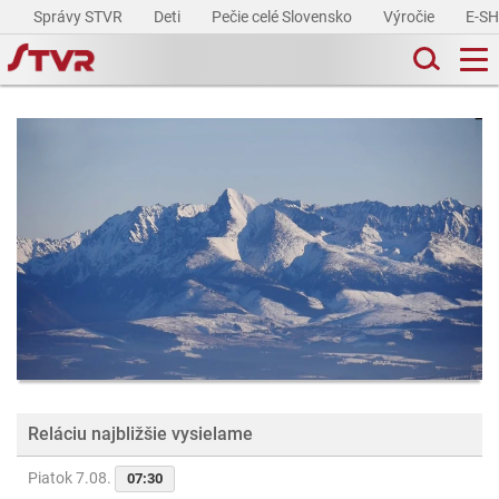
Správy STVR
Deti
Pečie celé Slovensko
Výročie
E-S
Reláciu najbližšie vysielame
Piatok 7.08.
07:30