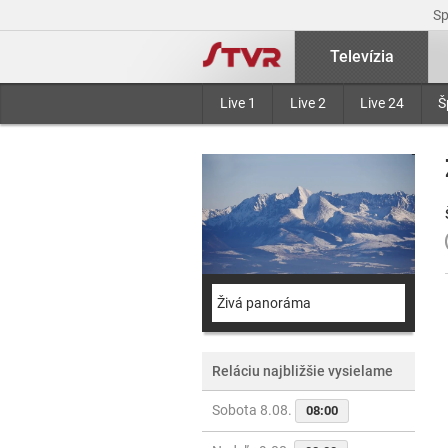
S
Televízia
Live 1
Live 2
Live 24
Š
Živá panoráma
Reláciu najbližšie vysielame
Sobota 8.08.
08:00