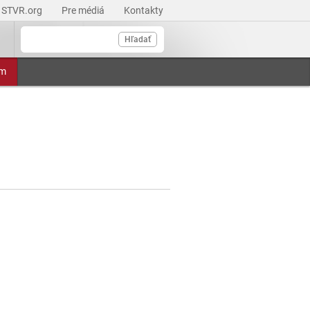
STVR.org
Pre médiá
Kontakty
Hľadať
am