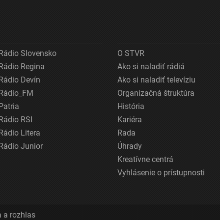
Rádio Slovensko
O STVR
Rádio Regina
Ako si naladiť rádiá
Rádio Devín
Ako si naladiť televíziu
Rádio_FM
Organizačná štruktúra
Patria
História
Rádio RSI
Kariéra
Rádio Litera
Rada
Rádio Junior
Úhrady
Kreatívne centrá
Vyhlásenie o prístupnosti
 a rozhlas