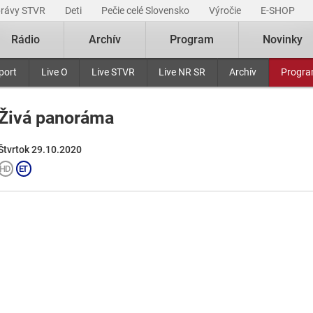
právy STVR
Deti
Pečie celé Slovensko
Výročie
E-SHOP
Rádio
Archív
Program
Novinky
port
Live O
Live STVR
Live NR SR
Archív
Progr
Živá panoráma
Štvrtok 29.10.2020