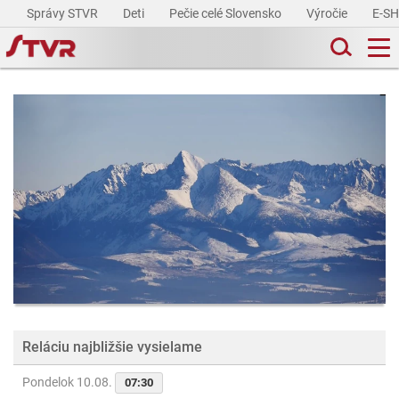
Správy STVR
Deti
Pečie celé Slovensko
Výročie
E-S
Reláciu najbližšie vysielame
Pondelok 10.08.
07:30