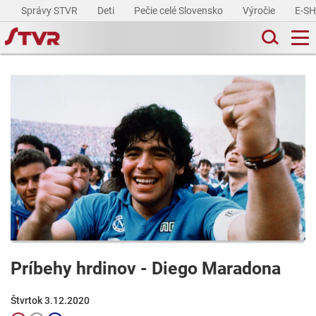
Správy STVR
Deti
Pečie celé Slovensko
Výročie
E-S
Príbehy hrdinov - Diego Maradona
Štvrtok 3.12.2020