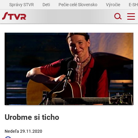
Správy STVR
Deti
Pečie celé Slovensko
Výročie
E-S
Urobme si ticho
Nedeľa 29.11.2020