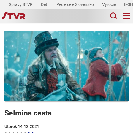
Správy STVR
Deti
Pečie celé Slovensko
Výročie
E-S
Selmina cesta
Utorok 14.12.2021