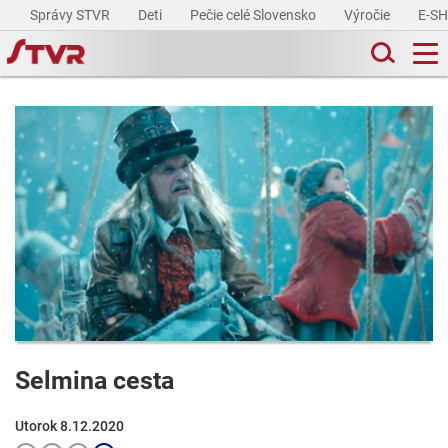
Správy STVR
Deti
Pečie celé Slovensko
Výročie
E-S
Selmina cesta
Utorok 8.12.2020