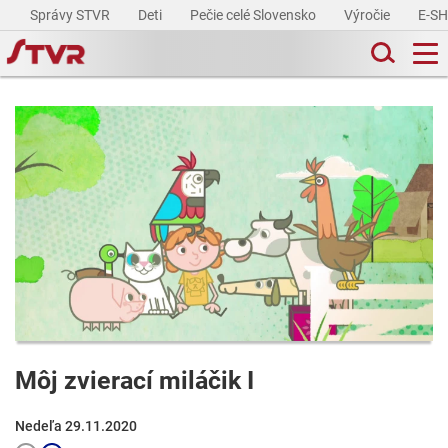
Správy STVR
Deti
Pečie celé Slovensko
Výročie
E-S
Môj zvierací miláčik I
Nedeľa 29.11.2020