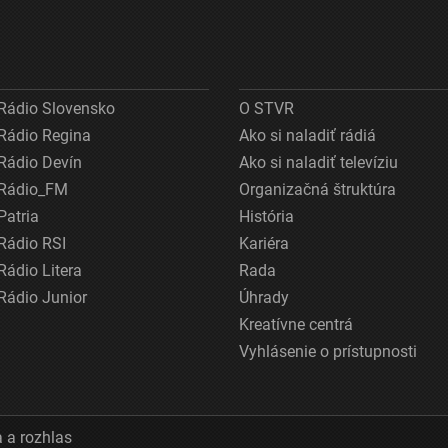
Rádio Slovensko
O STVR
Rádio Regina
Ako si naladiť rádiá
Rádio Devín
Ako si naladiť televíziu
Rádio_FM
Organizačná štruktúra
Patria
História
Rádio RSI
Kariéra
Rádio Litera
Rada
Rádio Junior
Úhrady
Kreatívne centrá
Vyhlásenie o prístupnosti
 a rozhlas