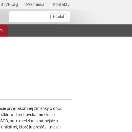
STVR.org
Pre médiá
Kontakty
Hľadať
am
čie prvej písomnej zmienky o obci.
olklóru - terchovská muzika je
CO, patrí medzi najznámejšie a
nikátmi, ktoré ju preslávili nielen