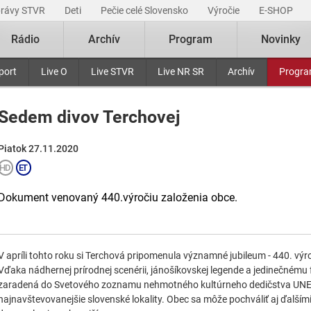
právy STVR
Deti
Pečie celé Slovensko
Výročie
E-SHOP
Rádio
Archív
Program
Novinky
port
Live O
Live STVR
Live NR SR
Archív
Progr
Sedem divov Terchovej
Piatok 27.11.2020
Dokument venovaný 440.výročiu založenia obce.
V apríli tohto roku si Terchová pripomenula významné jubileum - 440. výro
Vďaka nádhernej prírodnej scenérii, jánošíkovskej legende a jedinečnému f
zaradená do Svetového zoznamu nehmotného kultúrneho dedičstva UNES
najnavštevovanejšie slovenské lokality. Obec sa môže pochváliť aj ďalšími u