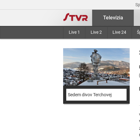
S
Televízia
Live 1
Live 2
Live 24
Š
Sedem divov Terchovej