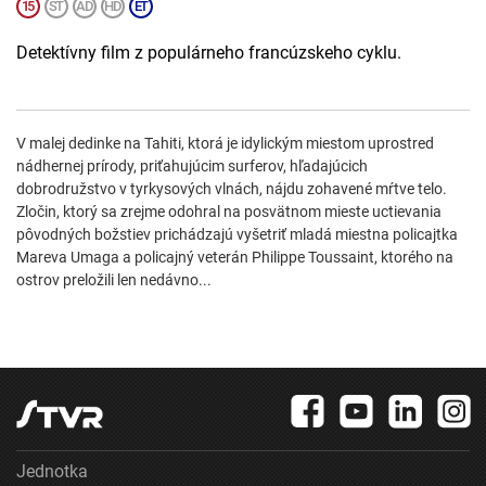
Detektívny film z populárneho francúzskeho cyklu.
V malej dedinke na Tahiti, ktorá je idylickým miestom uprostred
nádhernej prírody, priťahujúcim surferov, hľadajúcich
dobrodružstvo v tyrkysových vlnách, nájdu zohavené mŕtve telo.
Zločin, ktorý sa zrejme odohral na posvätnom mieste uctievania
pôvodných božstiev prichádzajú vyšetriť mladá miestna policajtka
Mareva Umaga a policajný veterán Philippe Toussaint, ktorého na
ostrov preložili len nedávno...
Jednotka