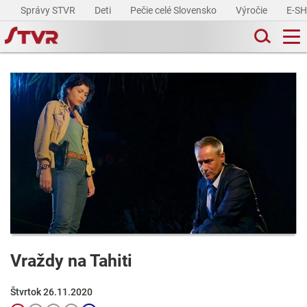
Správy STVR
Deti
Pečie celé Slovensko
Výročie
E-S
Vraždy na Tahiti
Štvrtok 26.11.2020