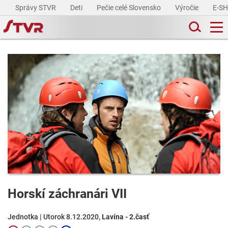
Správy STVR
Deti
Pečie celé Slovensko
Výročie
E-S
Horskí záchranári VII
Jednotka | Utorok 8.12.2020,
Lavína - 2.časť