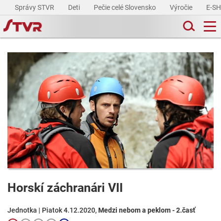
Správy STVR
Deti
Pečie celé Slovensko
Výročie
E-S
Horskí záchranári VII
Jednotka | Piatok 4.12.2020,
Medzi nebom a peklom - 2.časť